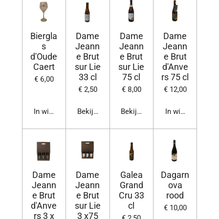
Biergla
Dame
Dame
Dame
s
Jeann
Jeann
Jeann
d'Oude
e Brut
e Brut
e Brut
Caert
sur Lie
sur Lie
d'Anve
33 cl
75 cl
rs 75 cl
€ 6,00
€ 2,50
€ 8,00
€ 12,00
In winkelwagen
Bekijk details
Bekijk details
In winkelwagen
Dame
Dame
Galea
Dagarn
Jeann
Jeann
Grand
ova
e Brut
e Brut
Cru 33
rood
d'Anve
sur Lie
cl
€ 10,00
rs 3 x
3 x75
€ 2,50