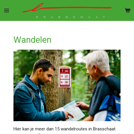
Ga
direct
naar
de
hoofdinhoud
Wandelen
Hier kan je meer dan 15 wandelroutes in Brasschaat