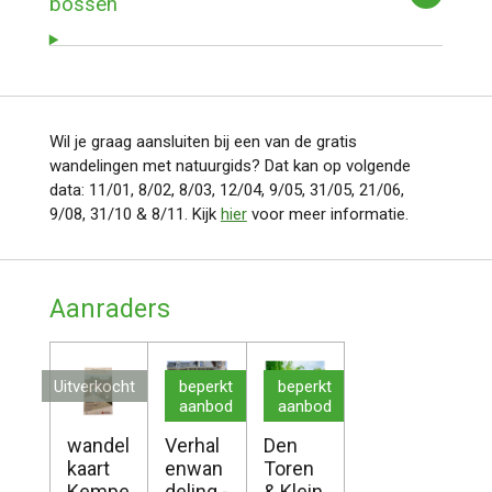
bossen
Wil je graag aansluiten bij een van de gratis
wandelingen met natuurgids? Dat kan op volgende
data: 11/01, 8/02, 8/03, 12/04, 9/05, 31/05, 21/06,
9/08, 31/10 & 8/11. Kijk
hier
voor meer informatie.
Aanraders
Uitverkocht
beperkt
beperkt
aanbod
aanbod
wandel
Verhal
Den
kaart
enwan
Toren
Kempe
deling -
& Klein