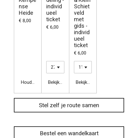
nse
individ
Schiet
Heide
ueel
veld
ticket
met
€ 8,00
gids -
€ 6,00
individ
ueel
ticket
€ 6,00
Houd mij op de hoogte
Bekijk details
Bekijk details
Stel zelf je route samen
Bestel een wandelkaart