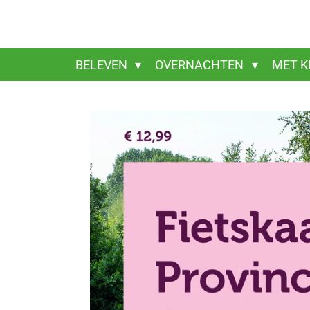
Ga
direct
naar
de
BELEVEN
OVERNACHTEN
MET K
hoofdinhoud