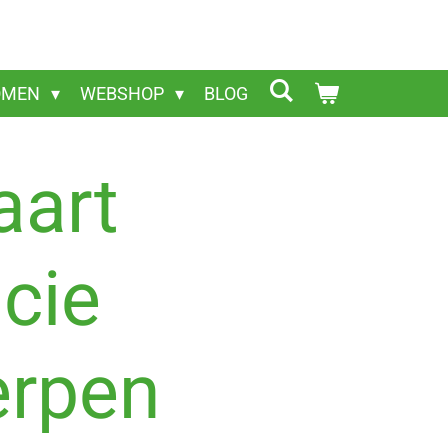
OMEN
WEBSHOP
BLOG
aart
ncie
erpen