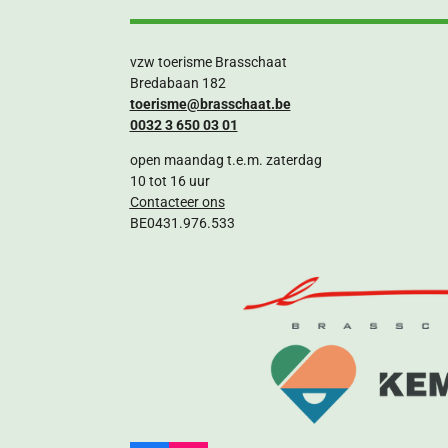
vzw toerisme Brasschaat
Bredabaan 182
toerisme@brasschaat.be
0032 3 650 03 01
open maandag t.e.m. zaterdag
10 tot 16 uur
Contacteer ons
BE0431.976.533