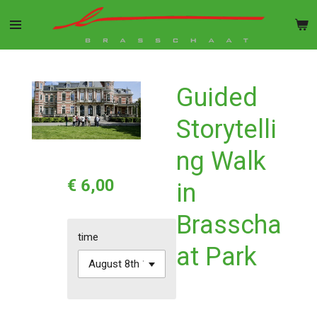
Ga
direct
naar
de
hoofdinhoud
Guided
Storytelli
ng Walk
€ 6,00
in
Brasscha
time
at Park